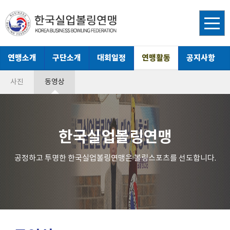
연맹소개
구단소개
대회일정
연맹활동
공지사항
사진
동영상
한국실업볼링연맹
공정하고 투명한 한국실업볼링연맹은 볼링스포츠를 선도합니다.