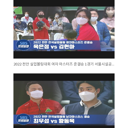
2022 천안 실업볼링대회 여자 마스터즈 준결승 1경기 서울시설공단 김현아 대 부산남구청 옥은정