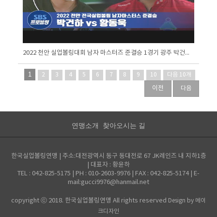
2022 천안 실업볼링대회 남자 마스터즈 준결승 1경기 광주 박건하 대 울주 황동욱
1
2
3
4
5
6
7
8
9
10
다음 10개
이전
다음
연맹소개
찾아오시는 길
한국실업볼링연맹 | 주소:대전광역시 동구 동대전로 67 JK레인즈 내 지하1층
| 대표자 : 황윤하
TEL : 042-825-5175 | PH : 010-2603-9976 | FAX : 042-825-5174 | E-
mail:gucci9976@hanmail.net
copyright ⓒ 2018. 한국실업볼링연맹 All rights reserved
Design by 메이
크디자인