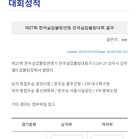
대회성적
제27회 한국실업볼링연맹 전국실업볼링대회 결과
글쓴이 :
Lastupdate : 2025-05-29 16:34:36, Regist : 2025-05-25, Hit : 1523
제27회 한국실업볼링연맹기 전국실업볼링대회가 5.19~27 상주시 상주
월드컵볼링장에서 열렸다
남자 종합우승 광양시청 / 준우승 울주군청 / 3위 대구북구청
여자 종합우승 울산체육회 / 준우승 서울시설공단 / 3위 충북도청
기타 결과는 첨부파일 참고
경기종류
남자부
여자부